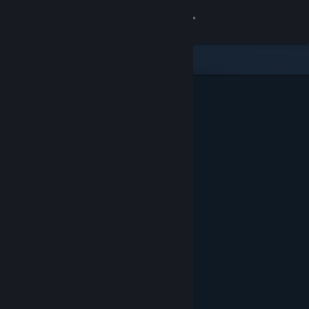
Увійти
Крамниця
Спільнота
Інформація
Підтримка
Змінити мову
Завантажити мобільний застосунок Steam
Переглянути повну версію