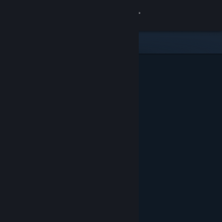
Iniciar sesión
Tienda
Comunidad
Acerca de
Soporte
Cambiar idioma
Descargar Steam Mobile
Ver versión clásica