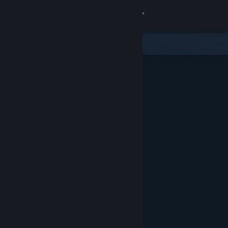
登录
商店
社区
关于
客服
更改语言
获取 Steam 手机应用
查看桌面版网站