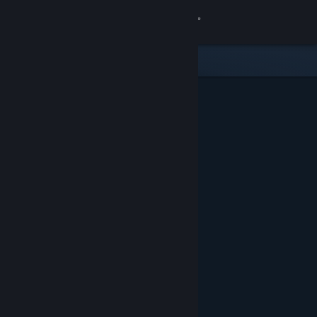
Sign in
Gedung
Komuniti
Tentang
Sokongan
Ubah bahasa
Dapatkan Steam Mobile App
Lihat laman web desktop