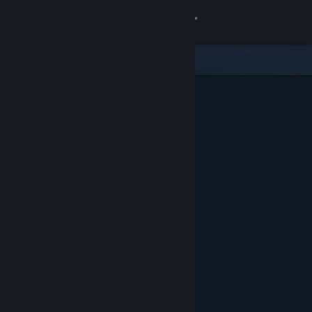
Đăng nhập
Cửa hàng
Cộng đồng
Thông tin
Hỗ trợ
Thay đổi ngôn ngữ
Cài ứng dụng Steam di động
Xem web cho desktop