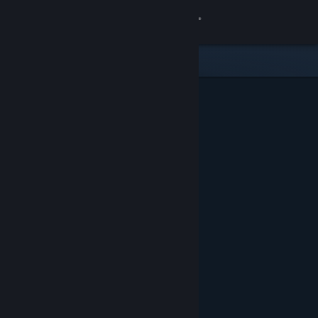
Iniciar sesión
Tienda
Comunidad
Acerca de
Soporte
Cambiar idioma
Descargar Steam Mobile
Ver versión clásica