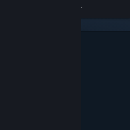
Inloggen
Winkel
Community
Over
Ondersteuning
Taal wijzigen
Download de mobiele Steam-app
Desktopwebsite weergeven