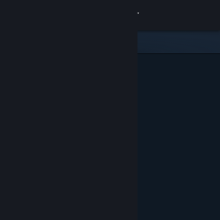
登录
商店
社区
关于
客服
更改语言
获取 Steam 手机应用
查看桌面版网站