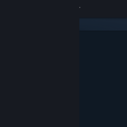
Inloggen
Winkel
Community
Over
Ondersteuning
Taal wijzigen
Download de mobiele Steam-app
Desktopwebsite weergeven