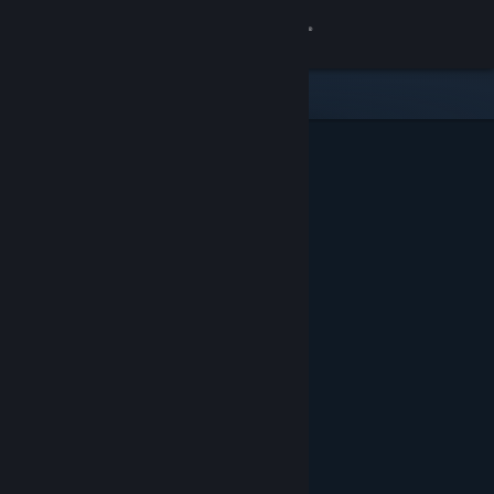
Přihlásit se
Obchod
Komunita
Informace
Podpora
Změnit jazyk
Mobilní aplikace služby Steam
Desktopová verze stránky