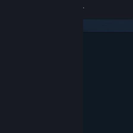
登录
商店
社区
关于
客服
更改语言
获取 Steam 手机应用
查看桌面版网站