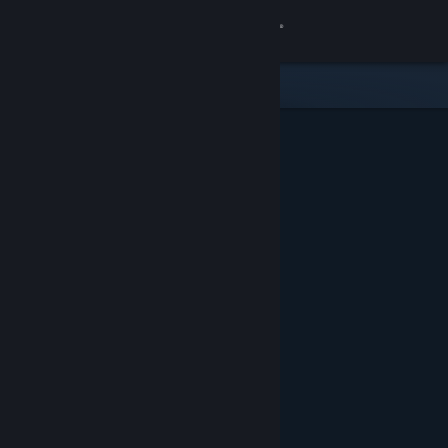
Logg inn
Butikk
Samfunn
Om
Kundestøtte
Bytt språk
Skaff deg Steam-appen på mobil
Vis skrivebordsversjon