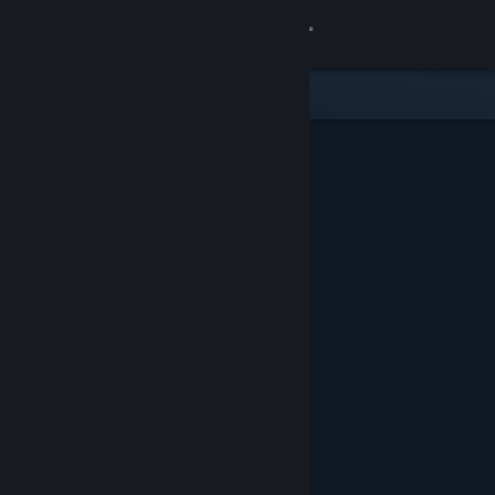
Sign in
Gedung
Komuniti
Tentang
Sokongan
Ubah bahasa
Dapatkan Steam Mobile App
Lihat laman web desktop