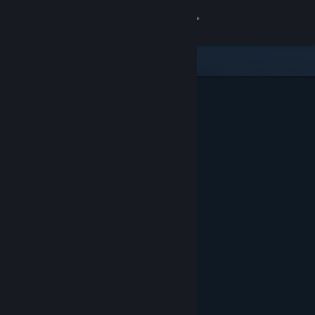
Login
Toko
Komunitas
Tentang
Bantuan
Ubah bahasa
Dapatkan Aplikasi Seluler Steam
Lihat situs web desktop