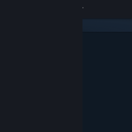
Accedi
Negozio
Comunità
Informazioni
Assistenza
Cambia la lingua
Ottieni l'app mobile di Steam
Visualizza il sito web per desktop