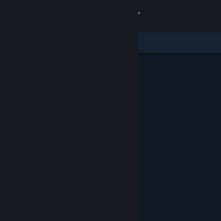
Inloggen
Winkel
Community
Over
Ondersteuning
Taal wijzigen
Download de mobiele Steam-app
Desktopwebsite weergeven