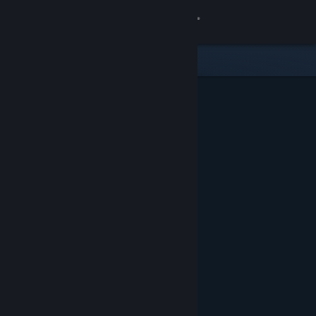
Iniciar sessão
Loja
Comunidade
Sobre
Suporte
Alterar idioma
Baixe o aplicativo móvel do Steam
Ver versão para computadores