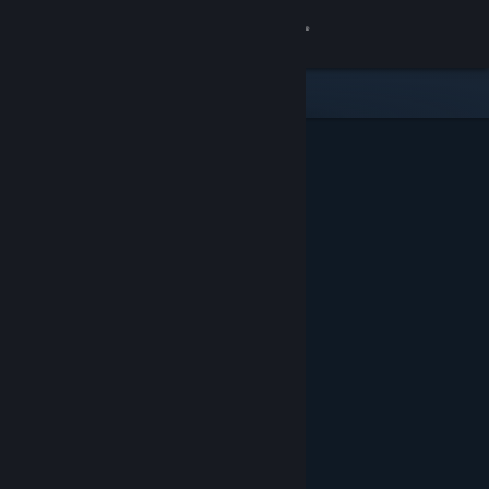
เข้าสู่ระบบ
ร้านค้า
ชุมชน
เกี่ยวกับ
ฝ่ายสนับสนุน
เปลี่ยนภาษา
รับแอป Steam แบบพกพา
ชมเว็บไซต์สำหรับเดสก์ท็อป