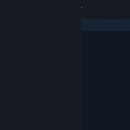
Iniciar sesión
Tienda
Comunidad
Acerca de
Soporte
Cambiar idioma
Obtener la aplicación de Steam Mobile
Ver versión clásica