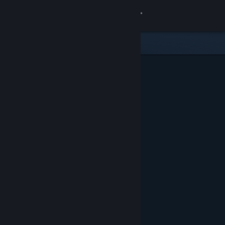
Login
Toko
Komunitas
Tentang
Bantuan
Ubah bahasa
Dapatkan Aplikasi Seluler Steam
Lihat situs web desktop