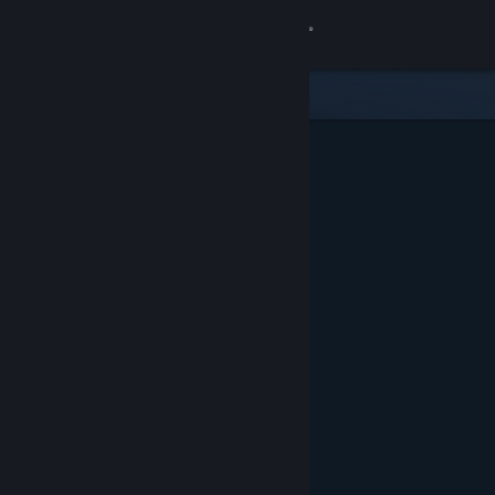
로그인
상점
커뮤니티
정보
지원
언어 변경
Steam 모바일 앱 다운로드
PC 웹사이트 보기