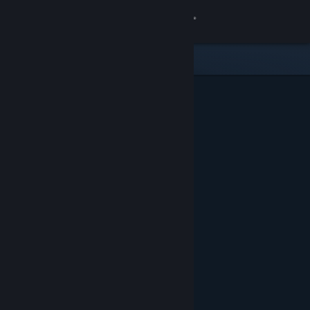
Login
Toko
Komunitas
Tentang
Bantuan
Ubah bahasa
Dapatkan Aplikasi Seluler Steam
Lihat situs web desktop