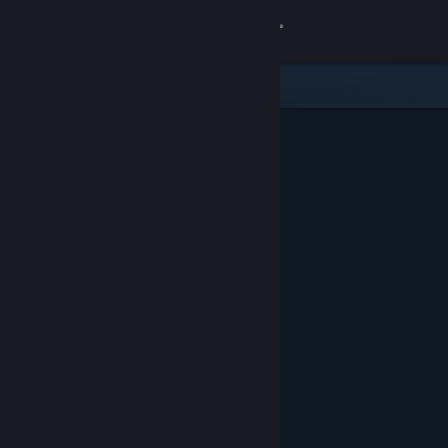
Iniciar sessão
Loja
Comunidade
Sobre
Suporte
Alterar idioma
Baixe o aplicativo móvel do Steam
Ver versão para computadores