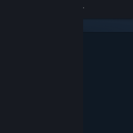
登入
商店
社群
關於
客服
變更語言
取得 Steam 行動應用程式
檢視電腦版網頁