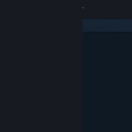
登入
商店
社群
關於
客服
變更語言
取得 Steam 行動應用程式
檢視電腦版網頁