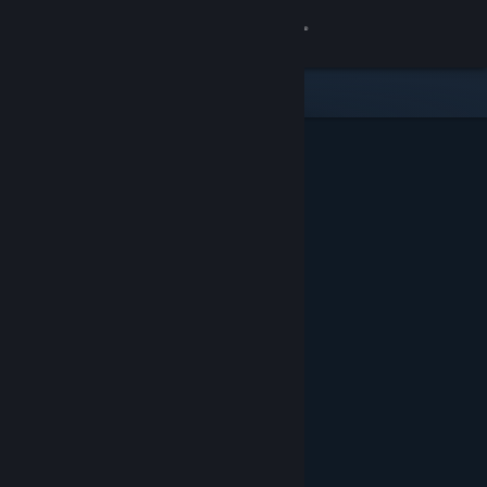
Login
Toko
Komunitas
Tentang
Bantuan
Ubah bahasa
Dapatkan Aplikasi Seluler Steam
Lihat situs web desktop