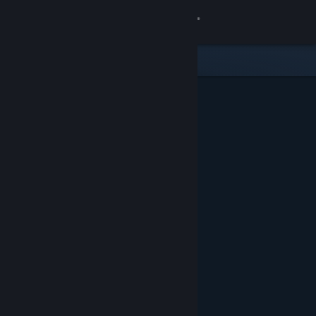
Anmelden
Shop
Community
Info
Support
Sprache ändern
Steam-Mobile-App herunterladen
Desktopversion anzeigen