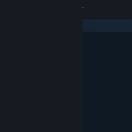
Đăng nhập
Cửa hàng
Cộng đồng
Thông tin
Hỗ trợ
Thay đổi ngôn ngữ
Cài ứng dụng Steam di động
Xem web cho desktop