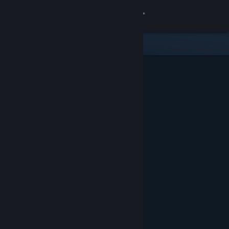
Anmelden
Shop
Community
Info
Support
Sprache ändern
Steam-Mobile-App herunterladen
Desktopversion anzeigen