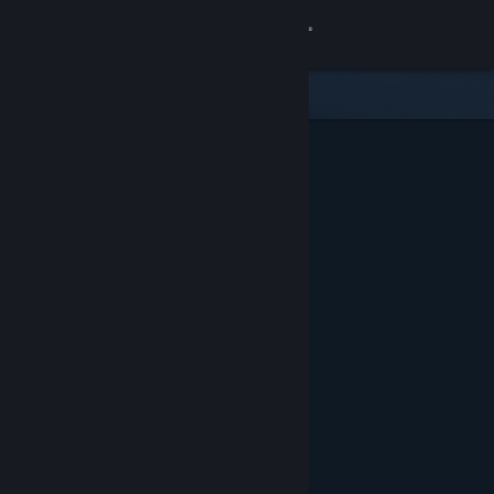
Sign in
Gedung
Komuniti
Tentang
Sokongan
Ubah bahasa
Dapatkan Steam Mobile App
Lihat laman web desktop