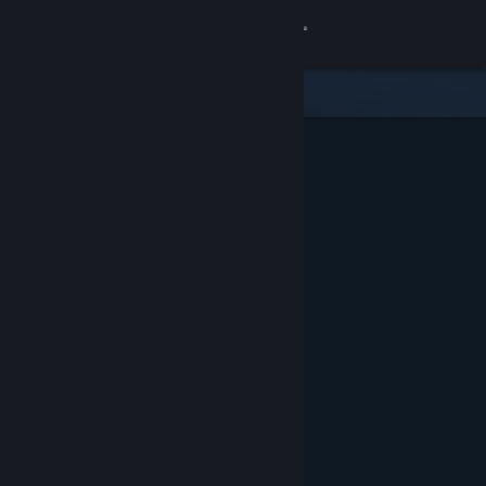
Iniciar sesión
Tienda
Comunidad
Acerca de
Soporte
Cambiar idioma
Descargar Steam Mobile
Ver versión clásica