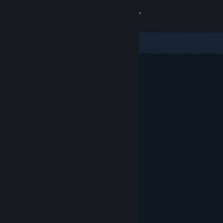
Iniciar sesión
Tienda
Comunidad
Acerca de
Soporte
Cambiar idioma
Obtener la aplicación de Steam Mobile
Ver versión clásica