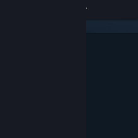
Kirjaudu sisään
Kauppa
Yhteisö
Tietoa
Tuki
Vaihda kieli
Hanki Steam-mobiilisovellus
Näytä työpöytäsivusto