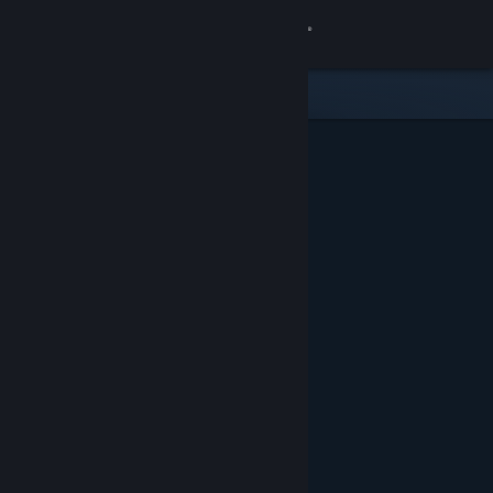
Iniciar sesión
Tienda
Comunidad
Acerca de
Soporte
Cambiar idioma
Obtener la aplicación de Steam Mobile
Ver versión clásica