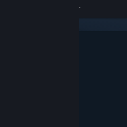
Přihlásit se
Obchod
Komunita
Informace
Podpora
Změnit jazyk
Mobilní aplikace služby Steam
Desktopová verze stránky