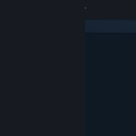
Iniciar sessão
Loja
Comunidade
Sobre
Suporte
Alterar idioma
Baixe o aplicativo móvel do Steam
Ver versão para computadores