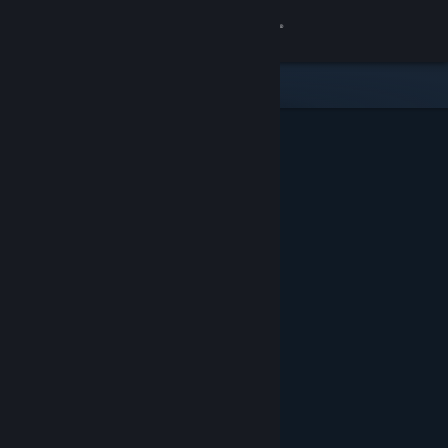
登入
商店
社群
關於
客服
變更語言
取得 Steam 行動應用程式
檢視電腦版網頁