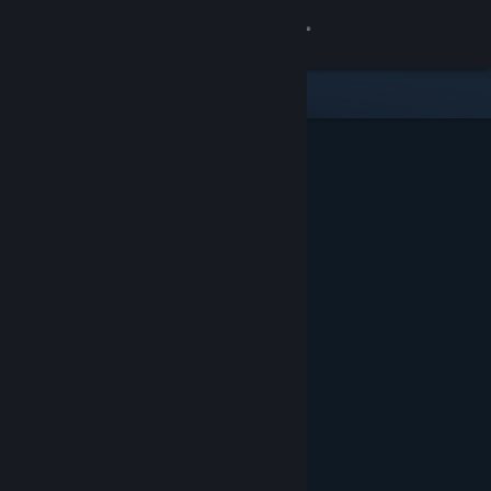
Conectează-te
Magazin
Comunitate
Despre
Asistență
Schimbă limba
Obține aplicația Steam pentru dispozitive mobile
Vezi site în versiunea pentru desktop