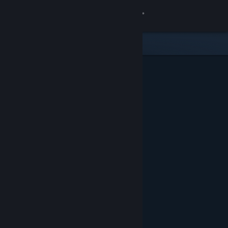
로그인
상점
커뮤니티
정보
지원
언어 변경
Steam 모바일 앱 다운로드
PC 웹사이트 보기