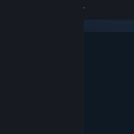
Увійти
Крамниця
Спільнота
Інформація
Підтримка
Змінити мову
Завантажити мобільний застосунок Steam
Переглянути повну версію