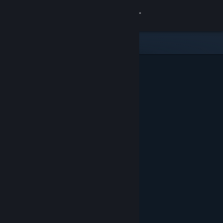
Logg inn
Butikk
Samfunn
Om
Kundestøtte
Bytt språk
Skaff deg Steam-appen på mobil
Vis skrivebordsversjon