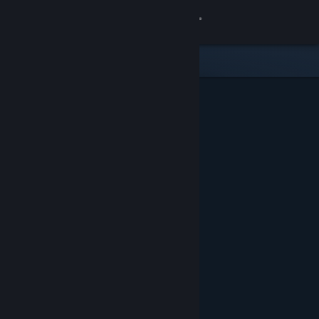
Войти
Магазин
Сообщество
Информация
Поддержка
Изменить язык
Скачать мобильное приложение Steam
Полная версия