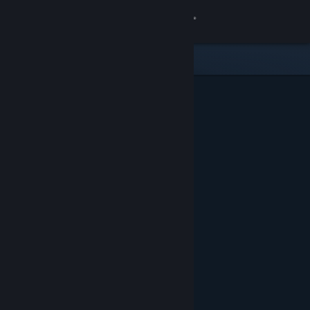
Iniciar sesión
Tienda
Comunidad
Acerca de
Soporte
Cambiar idioma
Obtener la aplicación de Steam Mobile
Ver versión clásica