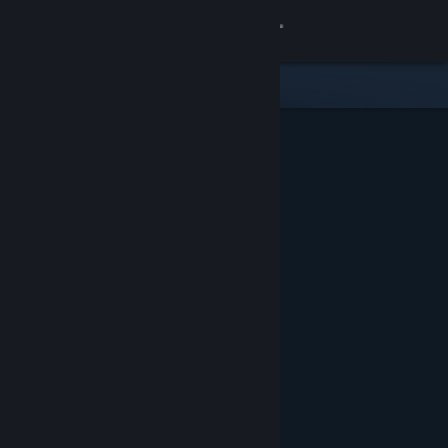
로그인
상점
커뮤니티
정보
지원
언어 변경
Steam 모바일 앱 다운로드
PC 웹사이트 보기