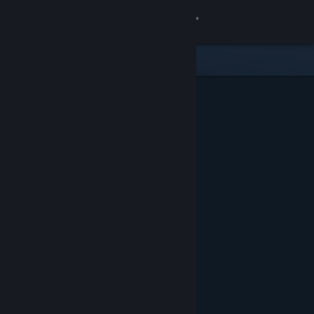
Accedi
Negozio
Comunità
Informazioni
Assistenza
Cambia la lingua
Ottieni l'app mobile di Steam
Visualizza il sito web per desktop