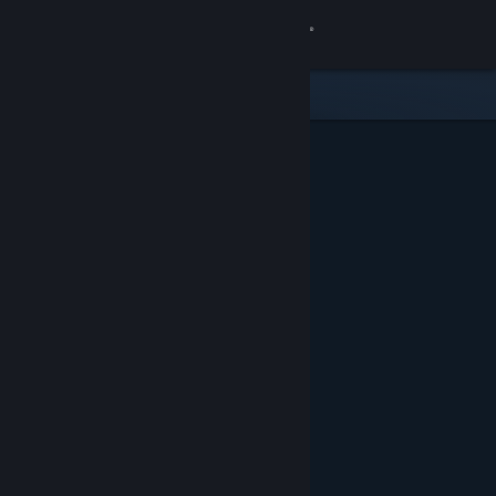
Σύνδεση
Κατάστημα
Κοινότητα
Σχετικά
Υποστήριξη
Αλλαγή γλώσσας
Αποκτήστε την εφαρμογή Steam για κινητές συσκευές
Προβολή ιστοσελίδας για υπολογιστές