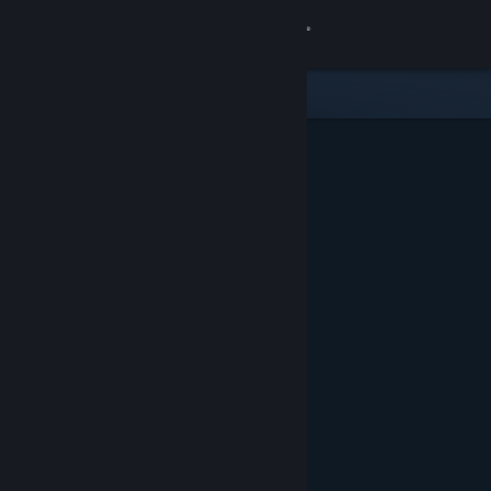
Inloggen
Winkel
Community
Over
Ondersteuning
Taal wijzigen
Download de mobiele Steam-app
Desktopwebsite weergeven