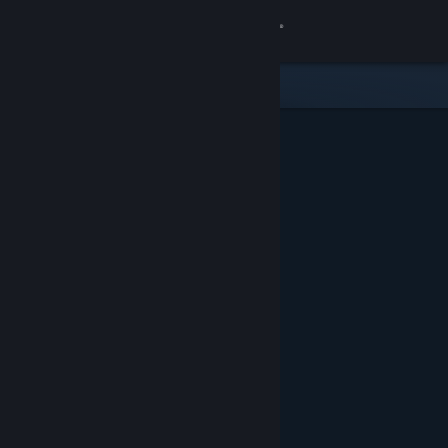
登入
商店
社群
關於
客服
變更語言
取得 Steam 行動應用程式
檢視電腦版網頁