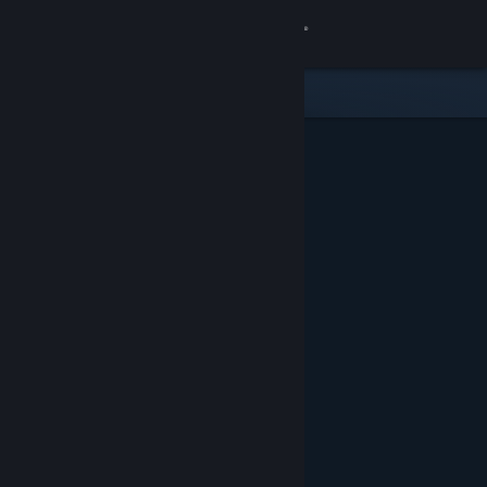
Accedi
Negozio
Comunità
Informazioni
Assistenza
Cambia la lingua
Ottieni l'app mobile di Steam
Visualizza il sito web per desktop