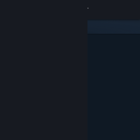
Se connecter
Magasin
Communauté
À propos
Support
Changer la langue
Télécharger l'application mobile Steam
Voir version ordi. du site